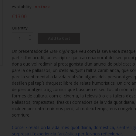
Availability:
In stock
€13.00
Quantity
Add to Cart
Un presentador de
late night
que veu com la seva vida s’esque
partir d’un acudit, un escriptor que cau enamorat del seu propi 
dona que vol redimir al protagonista d’un anunci de publicitat o
parella de pallassos, un d’ells august i l’altra carablanca, que 
parella sentimental a la vida real són alguns dels personatges 
desfilen pel tapís d’aquest llibre de relats humorístics. Un circ 
de personatges tragicòmics que busquen el seu lloc al món a t
formes de cultura, com el cinema, la televisió o els tallers d’esc
Pallassos, trapezistes, freaks i domadors de la vida quotidiana
malden per entretenir-nos però, al mateix temps, ens congelen
somriure.
Conté 7 relats on la vida més quotidiana, domèstica, s’entrelli
sorpresa i l’experiència fantàstica per fer-nos reflexionar.