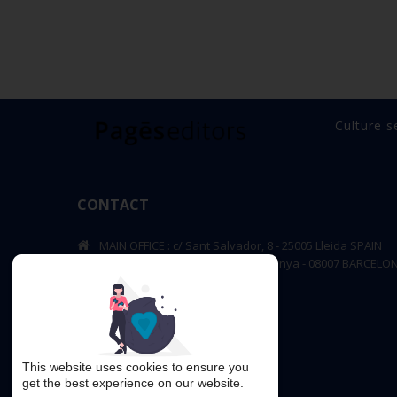
Culture s
CONTACT
MAIN OFFICE : c/ Sant Salvador, 8 - 25005 Lleida SPAIN
BARCELONA OFFICE: Rambla de Catalunya - 08007 BARCELO
editorial@pageseditors.cat
Telephone: +34 973 23 66 11
pageseditors.cat
This website uses cookies to ensure you
get the best experience on our website.