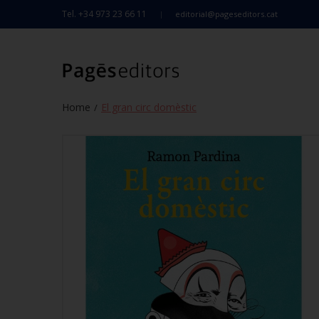
Tel. +34 973 23 66 11
editorial@pageseditors.cat
Home
El gran circ domèstic
/