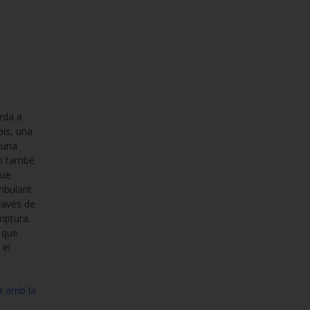
rda a
pis, una
 una
són també
que
ambulant
ravés de
riptura.
, que
 el
ga amb la