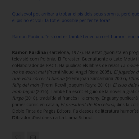
Qualsevol pot arribar a trobar el pis dels seus somnis, però què
el pis no et vol i fa tot el possible per fer-te fora?
Ramon Pardina
: "els contes també tenen un cert humor i ironia
Ramon Pardina
(Barcelona, 1977). Ha estat guionista en pro
televisió com Polònia, El Foraster, Buenafuente o Late Motiv i 
col·laborador de RAC1. Ha publicat els llibres de relats
La novel
no he escrit mai
(Premi Miquel Àngel Riera 2005),
El jugador d
que volia córrer la banda
(Premi Joan Santamaria 2007),
L’ho
feliç del món
(Premi Recvll Joaquim Ruyra 2010) i
El club dels
amb bigoti
(2016). També ha escrit el guió de la novel·la gràfi
furgo
(2018), traduïda al francès i l’alemany. Enguany publicarà
primer còmic en català,
El president de Barcelona
, dins la col·
Doble Tinta de Pagès Editors. Fa classes de literatura humoríst
l’Obrador d’històries i a La Llama School.