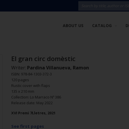
ABOUT US
CATALOG
D
El gran circ domèstic
Writer:
Pardina Villanueva, Ramon
ISBN: 978-84-1303-372-3
120 pages
Rustic cover with flaps
135 x 210 mm
Collection: Lo Marraco Nº 386
Release date: May 2022
XVI Premi 7Lletres, 2021
See first pages