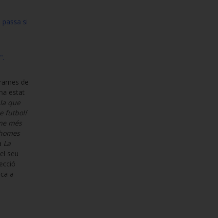
 passa si
"
.
grames de
ha estat
·la que
e futbolí
me més
 homes
ca
La
 el seu
lecció
ica a