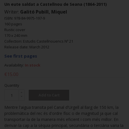
Un eute saldat a Castellnou de Seana (1864-2011)
Writer:
Galitó Pubill, Miquel
ISBN: 978-84-9975-197-9
160 pages
Rustic cover
170 x 240 mm
Collection: Estudis Castellnouencs Nº 21
Release date: March 2012
See first pages
Availability:
In stock
€15.00
Quantity
Add to Cart
Mentre l'aigua transita pel Canal d'Urgell al llarg de 150 km, la
problemàtica del rec és d'ordre físic o de magnitud ja que cal
transportar-la de la manera més eficient i com més millor. En
derivar-la cap a la sèquia principal, secundària o terciària varia la