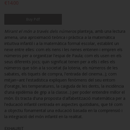
€14.00
Buy Pdf
Mirant el món a través dels números
planteja, amb una lectura
amena, una aproximació teòrica i pràctica a la matemàtica
intuïtiva infantil i a la matemàtica formal escolar, establint un
nexe entre elles: com els nens i les nenes entenen i empren els
números per a organitzar l'espai de Paula; com els usen en els
seus diferents jocs; quin significat tenen per a ells i elles els
números que són a la societat (la loteria, els números de les
sabates, els tiquets de compra, l'entrada del cinema...); com
mitjan~ant l'estadística expliquen fenòmens del seu entorn
(l'oratge, les temperatures, la caiguda de les dents, la incidència
d'una epidèmia de grip a la classe...) per poder entendre millor el
món. Es tracta d'una proposta d'alfabetització matemàtica per a
l'educació infantil centrada en aspectes quotidians, que té com
a objectiu fonamental una educació basada en la comprensió i
la integració del món infantil en la realitat.
EXHAURIT