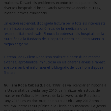
malalties. Davant els problemes econòmics que patien els
diversos hospitals el bisbe García Aznárez va decidir, el 1447,
iniciar el procés d’unificació.
Un estudi esplèndid, d’obligada lectura per a tots els interessats
en la història social, econòmica, de la medicina o de
l’espiritualitat medievals. El nucli: la pobresa i els hospitals de la
ciutat fins a la fundació de l’Hospital General de Santa Maria, a
mitjan segle xv.
El treball de Guillem Roca s'ha realitzat a partir d’una recerca
extensa, aprofundida, minuciosa en els diferens arxius a l’abast,
així com amb el millor aparell bibliogràfic del que hom disposa
fins ara.
Guillem Roca Cabau
(Lleida, 1988) es va llicenciar en història a
la Universitat de Lleida l’any 2010, va finalitzar els estudis del
màster en Cultures Medievals de la Universitat de Barcelona
l’any 2013 i es va doctorar, de nou a la UdL, l’any 2017 amb la
tesi "Salubritat i salut pública a la Lleida baix medieval: La gestió