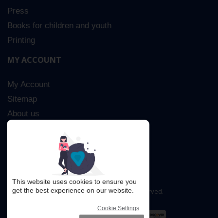
Press
Books for children and youth
Printing
MY ACCOUNT
My Account
Sitemap
About us
Advanced Search
Contact Us
This website uses cookies to ensure you
get the best experience on our website.
Copyright © 2016. All rights reserved.
Cookie Settings