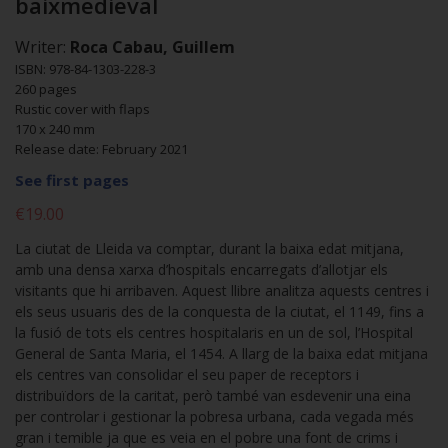
baixmedieval
Writer:
Roca Cabau, Guillem
ISBN: 978-84-1303-228-3
260 pages
Rustic cover with flaps
170 x 240 mm
Release date: February 2021
See first pages
€19.00
La ciutat de Lleida va comptar, durant la baixa edat mitjana,
amb una densa xarxa d’hospitals encarregats d’allotjar els
visitants que hi arribaven. Aquest llibre analitza aquests centres i
els seus usuaris des de la conquesta de la ciutat, el 1149, fins a
la fusió de tots els centres hospitalaris en un de sol, l’Hospital
General de Santa Maria, el 1454. A llarg de la baixa edat mitjana
els centres van consolidar el seu paper de receptors i
distribuïdors de la caritat, però també van esdevenir una eina
per controlar i gestionar la pobresa urbana, cada vegada més
gran i temible ja que es veia en el pobre una font de crims i