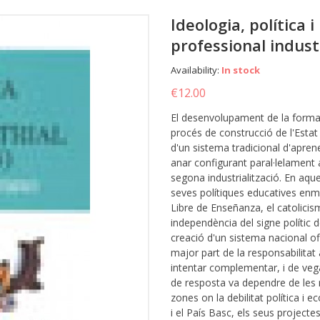
Ideologia, política 
professional indust
Availability:
In stock
€12.00
El desenvolupament de la formaci
procés de construcció de l'Estat l
d'un sistema tradicional d'aprene
anar configurant paral·lelament
segona industrialització. En aqu
seves polítiques educatives enmi
Libre de Enseñanza, el catolicis
independència del signe polític d
creació d'un sistema nacional ofi
major part de la responsabilitat 
intentar complementar, i de vegad
de resposta va dependre de les r
zones on la debilitat política i
i el País Basc, els seus project