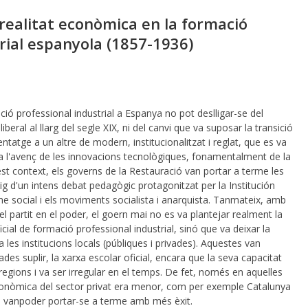
i realitat econòmica en la formació
rial espanyola (1857-1936)
ó professional industrial a Espanya no pot deslligar-se del
iberal al llarg del segle XIX, ni del canvi que va suposar la transició
ntatge a un altre de modern, institucionalitzat i reglat, que es va
 a l'avenç de les innovacions tecnològiques, fonamentalment de la
est context, els governs de la Restauració van portar a terme les
g d'un intens debat pedagògic protagonitzat per la Institución
me social i els moviments socialista i anarquista. Tanmateix, amb
el partit en el poder, el goern mai no es va plantejar realment la
cial de formació professional industrial, sinó que va deixar la
a les institucions locals (públiques i privades). Aquestes van
es suplir, la xarxa escolar oficial, encara que la seva capacitat
egions i va ser irregular en el temps. De fet, només en aquelles
 econòmica del sector privat era menor, com per exemple Catalunya
es vanpoder portar-se a terme amb més èxit.