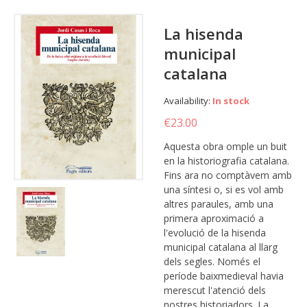
La hisenda
municipal
catalana
Availability:
In stock
€23.00
Aquesta obra omple un buit
en la historiografia catalana.
Fins ara no comptàvem amb
una síntesi o, si es vol amb
altres paraules, amb una
primera aproximació a
l'evolució de la hisenda
municipal catalana al llarg
dels segles. Només el
període baixmedieval havia
merescut l'atenció dels
nostres historiadors. La