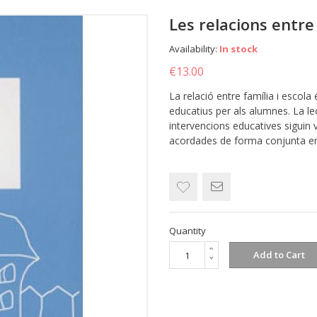
Les relacions entre 
Availability:
In stock
€13.00
La relació entre família i escol
educatius per als alumnes. La le
intervencions educatives siguin 
acordades de forma conjunta ent
Quantity
Add to Cart