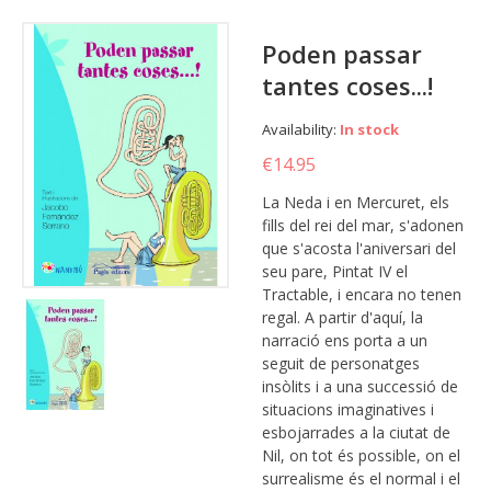
Poden passar
tantes coses...!
Availability:
In stock
€14.95
La Neda i en Mercuret, els
fills del rei del mar, s'adonen
que s'acosta l'aniversari del
seu pare, Pintat IV el
Tractable, i encara no tenen
regal. A partir d'aquí, la
narració ens porta a un
seguit de personatges
insòlits i a una successió de
situacions imaginatives i
esbojarrades a la ciutat de
Nil, on tot és possible, on el
surrealisme és el normal i el