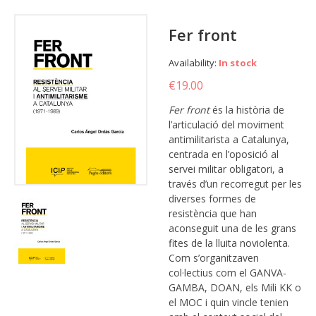
Fer front
Availability:
In stock
€19.00
Fer front
és la història de
l’articulació del moviment
antimilitarista a Catalunya,
centrada en l’oposició al
servei militar obligatori, a
través d’un recorregut per les
diverses formes de
resistència que han
aconseguit una de les grans
fites de la lluita noviolenta.
Com s’organitzaven
col·lectius com el GANVA-
GAMBA, DOAN, els Mili KK o
el MOC i quin vincle tenien