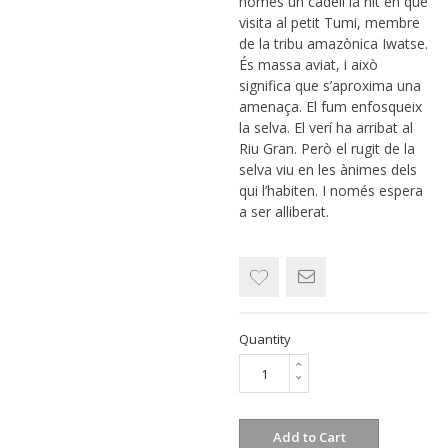
només un cadell la nit en què
visita al petit Tumi, membre
de la tribu amazònica Iwatse.
És massa aviat, i això
significa que s’aproxima una
amenaça. El fum enfosqueix
la selva. El verí ha arribat al
Riu Gran. Però el rugit de la
selva viu en les ànimes dels
qui l’habiten. I només espera
a ser alliberat.
Quantity
Add to Cart