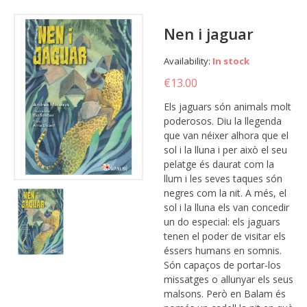
Nen i jaguar
Availability:
In stock
€13.00
Els jaguars són animals molt
poderosos. Diu la llegenda
que van néixer alhora que el
sol i la lluna i per això el seu
pelatge és daurat com la
llum i les seves taques són
negres com la nit. A més, el
sol i la lluna els van concedir
un do especial: els jaguars
tenen el poder de visitar els
éssers humans en somnis.
Són capaços de portar-los
missatges o allunyar els seus
malsons. Però en Balam és