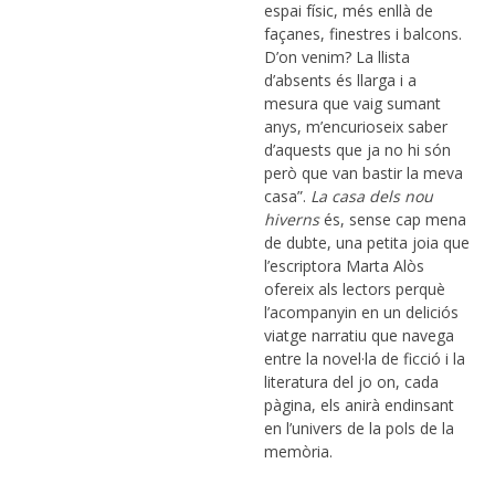
espai físic, més enllà de
façanes, finestres i balcons.
D’on venim? La llista
d’absents és llarga i a
mesura que vaig sumant
anys, m’encurioseix saber
d’aquests que ja no hi són
però que van bastir la meva
casa”.
La casa dels nou
hiverns
és, sense cap mena
de dubte, una petita joia que
l’escriptora Marta Alòs
ofereix als lectors perquè
l’acompanyin en un deliciós
viatge narratiu que navega
entre la novel·la de ficció i la
literatura del jo on, cada
pàgina, els anirà endinsant
en l’univers de la pols de la
memòria.