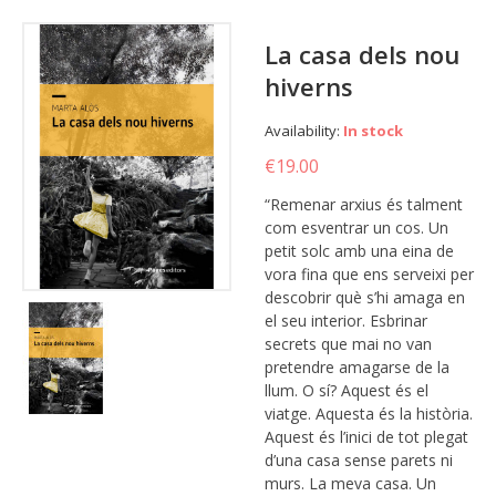
La casa dels nou
hiverns
Availability:
In stock
€19.00
“Remenar arxius és talment
com esventrar un cos. Un
petit solc amb una eina de
vora fina que ens serveixi per
descobrir què s’hi amaga en
el seu interior. Esbrinar
secrets que mai no van
pretendre amagarse de la
llum. O sí? Aquest és el
viatge. Aquesta és la història.
Aquest és l’inici de tot plegat
d’una casa sense parets ni
murs. La meva casa. Un