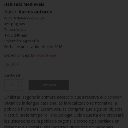
Hàbitats Medievals
Autor:
Varios autores
ISBN: 978-84-9975-738-4
160 páginas
Tapa rústica
170 x 240 mm
Colección: Àgira Nº 8
Fecha de publicación: Marzo 2016
Disponibilidad:
En existencia
18,00 €
Cantidad
Comprar
L'hàbitat, segons la primera accepció que li reserva el diccionari
oficial de la llengua catalana, és la localització territorial de la
població humana1. Essent així, es comprèn que sigui un objecte
d'estudi preferent per a l'arqueologia. Sols aquesta ens precisarà
les ubicacions de la població segons la cronologia perfilada en
resseguir els estrats, ens mostrarà tipologies ocupacionals