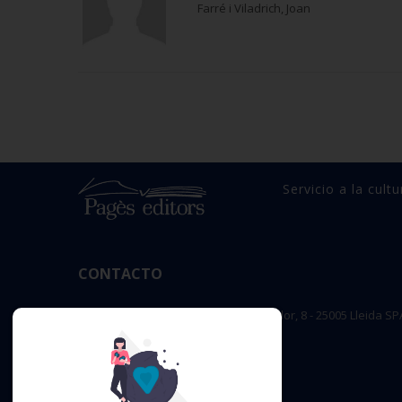
Farré i Viladrich, Joan
Servicio a la cultu
CONTACTO
OFICINA PRINCIPAL : c/ Sant Salvador, 8 - 25005 Lleida SP
editorial@pageseditors.cat
Teléfono: 973 23 66 11
pageseditors.cat