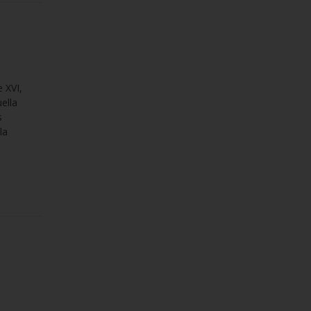
e XVI,
ella
s
la