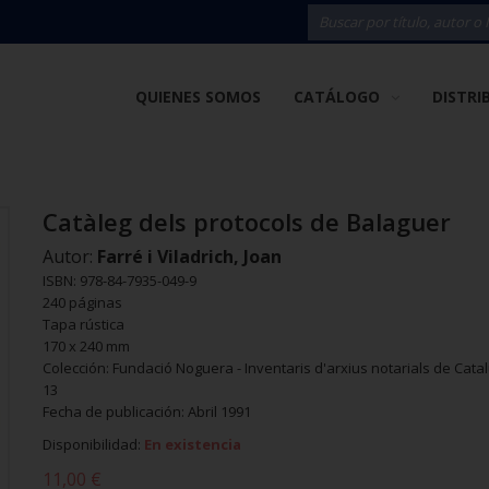
QUIENES SOMOS
CATÁLOGO
DISTRI
Catàleg dels protocols de Balaguer
Autor:
Farré i Viladrich, Joan
ISBN: 978-84-7935-049-9
240 páginas
Tapa rústica
170 x 240 mm
Colección: Fundació Noguera - Inventaris d'arxius notarials de Cata
13
Fecha de publicación: Abril 1991
Disponibilidad:
En existencia
11,00 €