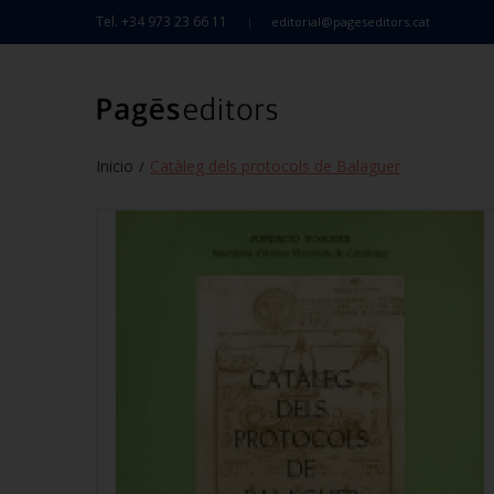
Tel. +34 973 23 66 11
editorial@pageseditors.cat
Inicio
Catàleg dels protocols de Balaguer
/