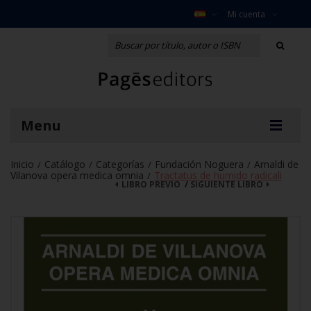
Mi cuenta
Menu
Inicio
Catálogo
Categorías
Fundación Noguera
Arnaldi de
/
/
/
/
Vilanova opera medica omnia
Tractatus de humido radicali
/
LIBRO PREVIO
/
SIGUIENTE LIBRO