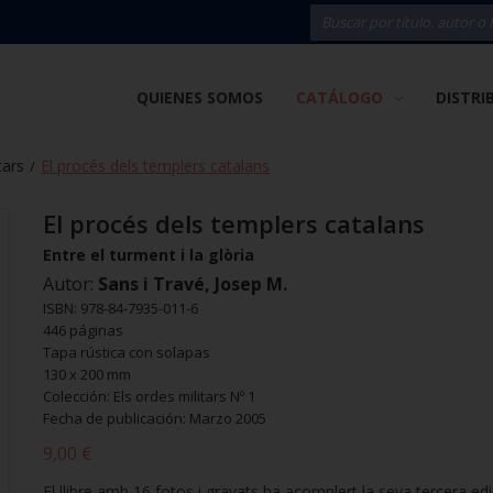
QUIENES SOMOS
CATÁLOGO
DISTRI
tars
El procés dels templers catalans
/
El procés dels templers catalans
Entre el turment i la glòria
Autor:
Sans i Travé, Josep M.
ISBN: 978-84-7935-011-6
446 páginas
Tapa rústica con solapas
130 x 200 mm
Colección: Els ordes militars Nº 1
Fecha de publicación: Marzo 2005
9,00 €
El llibre amb 16 fotos i gravats ha acomplert la seva tercera edi