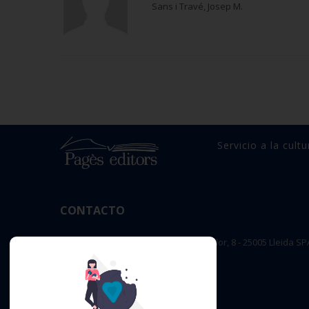
Sans i Travé, Josep M.
Servicio a la cultu
CONTACTO
OFICINA PRINCIPAL : c/ Sant Salvador, 8 - 25005 Lleida SP
editorial@pageseditors.cat
Teléfono: 973 23 66 11
pageseditors.cat