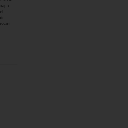
 papa
el
 de
assant