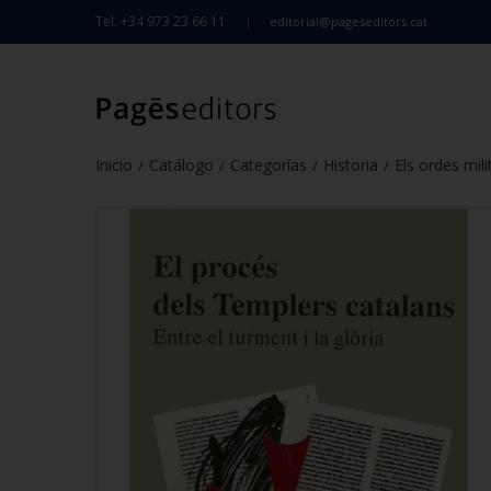
Tel. +34 973 23 66 11
editorial@pageseditors.cat
Inicio
Catálogo
Categorías
Historia
Els ordes mili
/
/
/
/