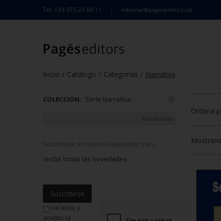
Tel. +34 973 23 66 11
editorial@pageseditors.cat
Inicio
Catálogo
Categorías
Narrativa
/
/
/
COLECCIÓN:
Sèrie Narrativa
Ordena p
Borrar todo
Mostrand
Suscríbete a nuestro Newsletter para
recibir todas las novedades
Suscribirse
He leído y
acepto la