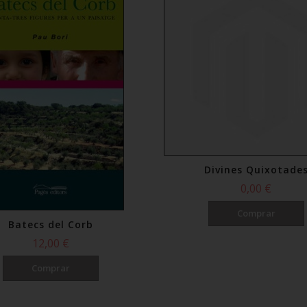
Divines Quixotade
0,00 €
Comprar
Batecs del Corb
12,00 €
Comprar