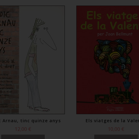
c Arnau, tinc quinze anys
Els viatges de la Val
12,00 €
10,00 €