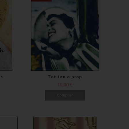
ís
Tot tan a prop
10,00 €
Comprar