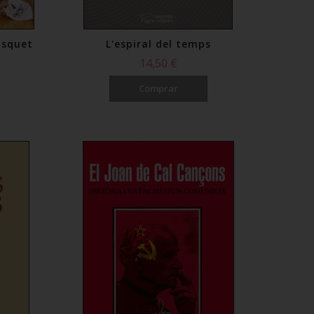
àsquet
L'espiral del temps
14,50 €
Comprar