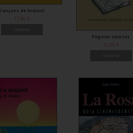
Cançons de bressol
17,80 €
Comprar
Pàgines obertes
12,00 €
Comprar