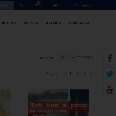
0
Mi cuenta
BUIDORES
PRENSA
AGENDA
CONTACTA
por página
Mostrar
Página:
1
2
3