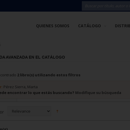
QUIENES SOMOS
CATÁLOGO
DISTRI
s
DA AVANZADA EN EL CATÁLOGO
ncontrado
2 libro(s) utilizando estos filtros
r:
Pérez Sierra, Marta
ede encontrar lo que estás buscando?
Modifique su búsqueda
or
o(s)