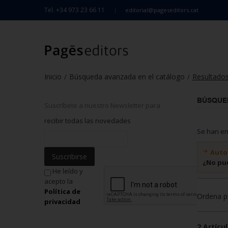
Tel. +34 973 23 66 11
editorial@pageseditors.cat
Inicio
Búsqueda avanzada en el catálogo
Resultado
/
/
BÚSQUE
Suscríbete a nuestro Newsletter para
recibir todas las novedades
Se han e
Auto
Suscribirse
¿No pu
He leído y
acepto la
Política de
Ordena p
privacidad
2 Artícul