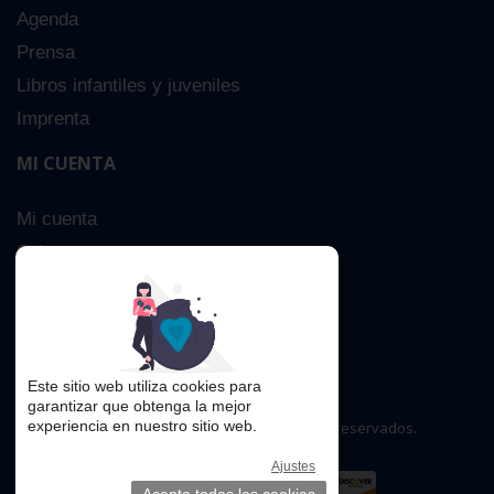
Agenda
Prensa
Libros infantiles y juveniles
Imprenta
MI CUENTA
Mi cuenta
Sobre nosotros
Búsqueda Avanzada
Contacta
Este sitio web utiliza cookies para
garantizar que obtenga la mejor
experiencia en nuestro sitio web.
Copyright © 2016. Todos los derechos reservados.
Ajustes