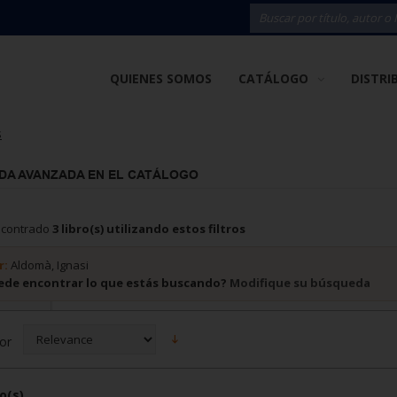
QUIENES SOMOS
CATÁLOGO
DISTRI
s
DA AVANZADA EN EL CATÁLOGO
ncontrado
3 libro(s) utilizando estos filtros
r:
Aldomà, Ignasi
ede encontrar lo que estás buscando?
Modifique su búsqueda
or
o(s)