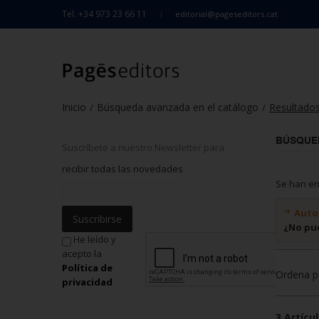
Tel. +34 973 23 66 11
editorial@pageseditors.cat
Inicio
Búsqueda avanzada en el catálogo
Resultado
/
/
BÚSQUE
Suscríbete a nuestro Newsletter para
recibir todas las novedades
Se han e
Auto
Suscribirse
¿No pu
He leído y
acepto la
Política de
Ordena p
privacidad
3 Artícul