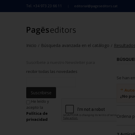
Tel. +34 973 23 66 11
editorial@pageseditors.cat
Inicio
Búsqueda avanzada en el catálogo
Resultado
/
/
BÚSQUE
Suscríbete a nuestro Newsletter para
recibir todas las novedades
Se han e
Auto
Suscribirse
¿No pu
He leído y
acepto la
Política de
Ordena p
privacidad
2 Artícul