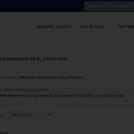
QUIENES SOMOS
CATÁLOGO
DISTRI
s
DA AVANZADA EN EL CATÁLOGO
ncontrado
2 libro(s) utilizando estos filtros
r:
Vicens Planagumà, Josep
ede encontrar lo que estás buscando?
Modifique su búsqueda
or
o(s)