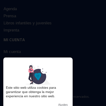
Agenda
Prensa
Libros infantiles y juveniles
Imprenta
MI CUENTA
Mi cuenta
Sobre nosotros
Búsqueda Avanzada
Contacta
Este sitio web utiliza cookies para
garantizar que obtenga la mejor
experiencia en nuestro sitio web.
Copyright © 2016. Todos los derechos reservados.
Ajustes