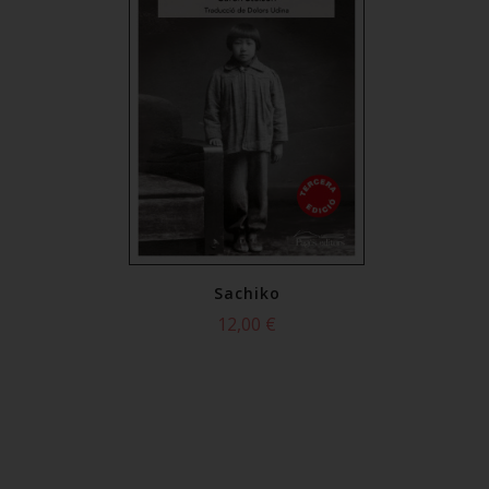
chiko
Sachiko
Sach
,00 €
12,00 €
12,0