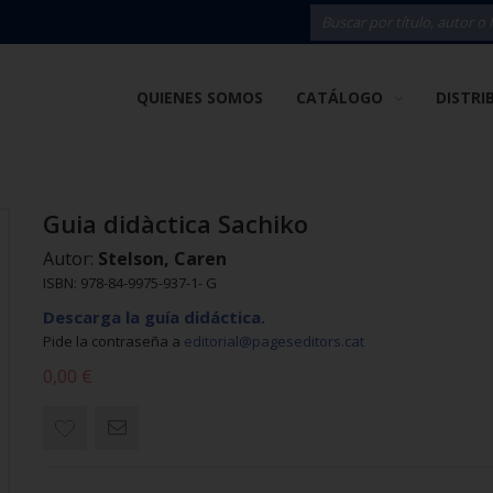
QUIENES SOMOS
CATÁLOGO
DISTRI
Guia didàctica Sachiko
Autor:
Stelson, Caren
ISBN: 978-84-9975-937-1- G
Descarga la guía didáctica.
Pide la contraseña a
editorial@pageseditors.cat
0,00 €
Selecciona para
or
seleccionar 