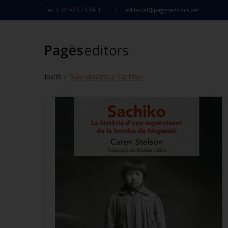
Tel. +34 973 23 66 11
editorial@pageseditors.cat
Inicio
Guia didàctica Sachiko
/