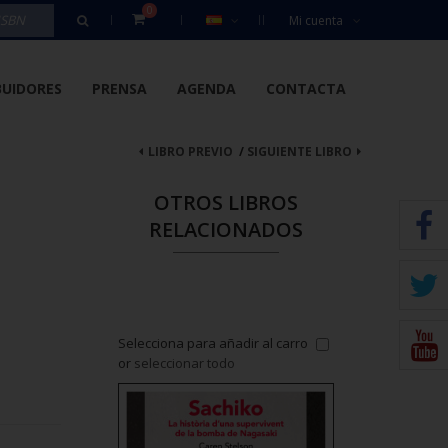
0
Mi cuenta
BUIDORES
PRENSA
AGENDA
CONTACTA
LIBRO PREVIO
/
SIGUIENTE LIBRO
OTROS LIBROS
RELACIONADOS
 añadir al carro
Selecciona para añadir al carro
Selecciona para añ
todo
or
seleccionar todo
or
seleccionar tod