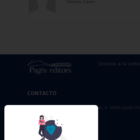
Stelson, Caren
Servicio a la cultu
CONTACTO
OFICINA PRINCIPAL : c/ Sant Salvador, 8 - 25005 Lleida SP
editorial@pageseditors.cat
Teléfono: 973 23 66 11
pageseditors.cat