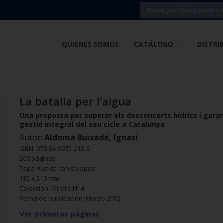
QUIENES SOMOS
CATÁLOGO
DISTRI
La batalla per l'aigua
Una proposta per superar els desconcerts hídrics i garan
gestió integral del seu cicle a Catalunya
Autor:
Aldomà Buixadé, Ignasi
ISBN: 978-84-9975-213-6
200 páginas
Tapa rústica con solapas
Selecciona para
135 x 210 mm
or
seleccionar 
Colección: Miralls Nº 4
Fecha de publicación: Marzo 2012
Ver primeras páginas