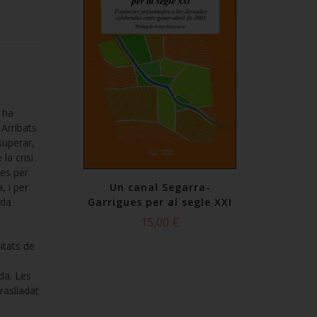
e ha
 Arribats
 superar,
la crisi
per l'aigua a
La lluita pe
tes per
alunya
Catal
, i per
Un canal Segarra-
ada
Garrigues per al segle XXI
,00 €
30,0
15,00 €
itats de
da. Les
traslladat