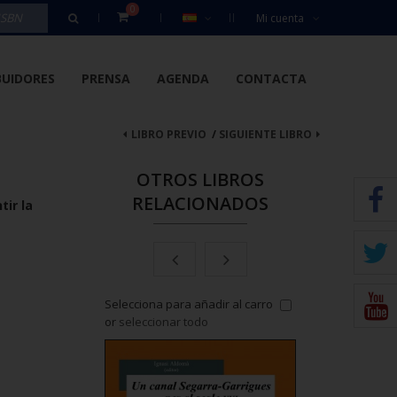
0
Mi cuenta
BUIDORES
PRENSA
AGENDA
CONTACTA
LIBRO PREVIO
/
SIGUIENTE LIBRO
OTROS LIBROS
RELACIONADOS
tir la
 añadir al carro
Selecciona para añadir al carro
Selecciona para añ
todo
or
seleccionar todo
or
seleccionar tod