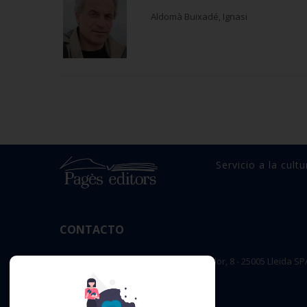
Aldomà Buixadé, Ignasi
Servicio a la cultu
CONTACTO
OFICINA PRINCIPAL : c/ Sant Salvador, 8 - 25005 Lleida SP
editorial@pageseditors.cat
Teléfono: 973 23 66 11