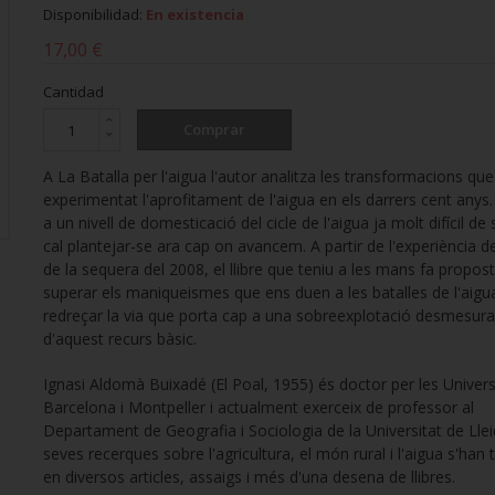
Disponibilidad:
En existencia
17,00 €
Cantidad
Comprar
A La Batalla per l'aigua l'autor analitza les transformacions qu
experimentat l'aprofitament de l'aigua en els darrers cent anys.
a un nivell de domesticació del cicle de l'aigua ja molt difícil de
cal plantejar-se ara cap on avancem. A partir de l'experiència de 
La lluita 
de la sequera del 2008, el llibre que teniu a les mans fa propos
Cat
superar els maniqueismes que ens duen a les batalles de l'aigua
redreçar la via que porta cap a una sobreexplotació desmesur
30
d'aquest recurs bàsic.
Ignasi Aldomà Buixadé (El Poal, 1955) és doctor per les Univers
Barcelona i Montpeller i actualment exerceix de professor al
Departament de Geografia i Sociologia de la Universitat de Llei
seves recerques sobre l'agricultura, el món rural i l'aigua s'han 
en diversos articles, assaigs i més d'una desena de llibres.