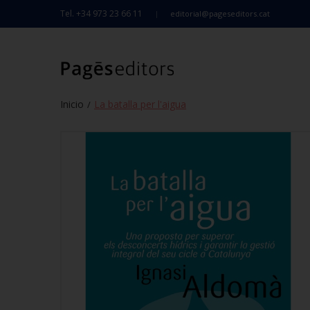
Tel. +34 973 23 66 11
editorial@pageseditors.cat
Inicio
La batalla per l'aigua
/