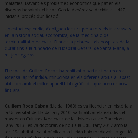
malalties. Davant els problemes econòmics que patien els
diversos hospitals el bisbe García Aznárez va decidir, el 1447,
iniciar el procés d’unificació.
Un estudi esplèndid, d’obligada lectura per a tots els interessats
en la història social, econòmica, de la medicina o de
l’espiritualitat medievals. El nucli: la pobresa i els hospitals de la
ciutat fins a la fundació de l’Hospital General de Santa Maria, a
mitjan segle xv.
El treball de Guillem Roca s'ha realitzat a partir d’una recerca
extensa, aprofundida, minuciosa en els diferens arxius a l’abast,
així com amb el millor aparell bibliogràfic del que hom disposa
fins ara.
Guillem Roca Cabau
(Lleida, 1988) es va llicenciar en història a
la Universitat de Lleida l’any 2010, va finalitzar els estudis del
màster en Cultures Medievals de la Universitat de Barcelona
l’any 2013 i es va doctorar, de nou a la UdL, l’any 2017 amb la
tesi "Salubritat i salut pública a la Lleida baix medieval: La gestió