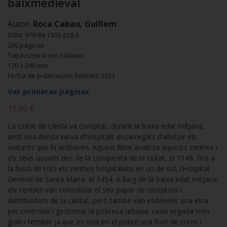
baixmedieval
Autor:
Roca Cabau, Guillem
ISBN: 978-84-1303-228-3
260 páginas
Tapa rústica con solapas
170 x 240 mm
Fecha de publicación: Febrero 2021
Ver primeras páginas
19,00 €
La ciutat de Lleida va comptar, durant la baixa edat mitjana,
amb una densa xarxa d’hospitals encarregats d’allotjar els
visitants que hi arribaven. Aquest llibre analitza aquests centres i
els seus usuaris des de la conquesta de la ciutat, el 1149, fins a
la fusió de tots els centres hospitalaris en un de sol, l’Hospital
General de Santa Maria, el 1454. A llarg de la baixa edat mitjana
els centres van consolidar el seu paper de receptors i
distribuïdors de la caritat, però també van esdevenir una eina
per controlar i gestionar la pobresa urbana, cada vegada més
gran i temible ja que es veia en el pobre una font de crims i