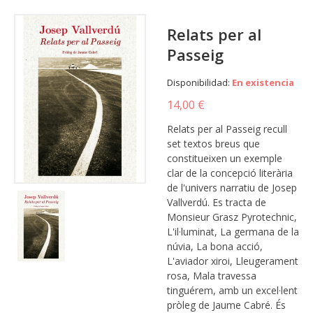
Relats per al
Passeig
Disponibilidad:
En existencia
14,00 €
Relats per al Passeig recull
set textos breus que
constitueixen un exemple
clar de la concepció literària
de l'univers narratiu de Josep
Vallverdú. Es tracta de
Monsieur Grasz Pyrotechnic,
L'il·luminat, La germana de la
núvia, La bona acció,
L'aviador xiroi, Lleugerament
rosa, Mala travessa
tinguérem, amb un excel·lent
pròleg de Jaume Cabré. És