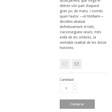
assetjament que frega el
delicte són part d’aquest
gran joc de mans. I només
quan l’autor —el titellaire—
decideix abaixar
definitivament el teló,
s’aconsegueix veure, més
enllà de les ombres, la
veritable realitat de les dotze
històries.
Cantidad
Comprar