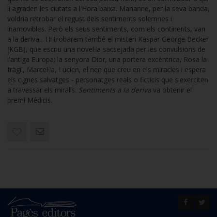
li agraden les ciutats a l'Hora baixa. Marianne, per la seva banda,
voldria retrobar el regust dels sentiments solemnes i
inamovibles. Però els seus sentiments, com els continents, van
a la deriva... Hi trobarem també el misteri Kaspar George Becker
(KGB), que escriu una novel·la sacsejada per les convulsions de
l'antiga Europa; la senyora Dior, una portera excèntrica, Rosa la
fràgil, Marcel·la, Lucien, el nen que creu en els miracles i espera
els cignes salvatges - personatges reals o ficticis que s'exerciten
a travessar els miralls.
Sentiments a la deriva
va obtenir el
premi Médicis.