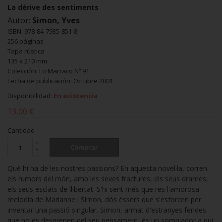
La dérive des sentiments
Autor:
Simon, Yves
ISBN: 978-84-7935-851-8
256 páginas
Tapa rústica
135 x 210 mm
Colección: Lo Marraco Nº 91
Fecha de publicación: Octubre 2001
Disponibilidad:
En existencia
13,00 €
Cantidad
Comprar
Què hi ha de les nostres passions? En aquesta novel·la, corren
els rumors del món, amb les seves fractures, els seus drames,
els seus esclats de llibertat. S'hi sent més que res l'amorosa
melodia de Marianne i Simon, dós éssers que s'esforcen per
inventar una passió singular. Simon, armat d'estranyes ferides
que no es desprenen del seu pensament, és un somniador a qui