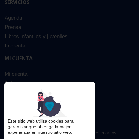
SERVICIOS
Agenda
Prensa
Libros infantiles y juveniles
Imprenta
MI CUENTA
Mi cuenta
Sobre nosotros
Búsqueda Avanzada
Contacta
Este sitio web utiliza cookies para
garantizar que obtenga la mejor
experiencia en nuestro sitio web.
Copyright © 2016. Todos los derechos reservados.