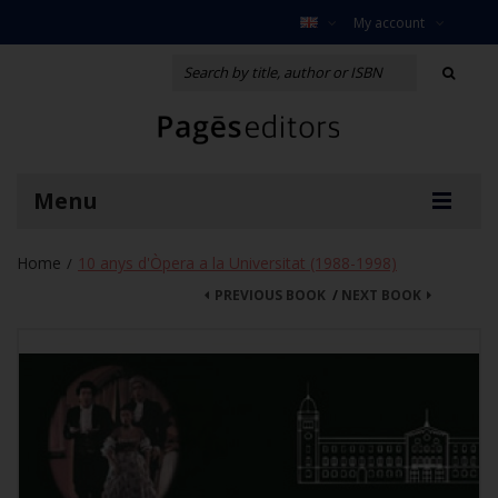
My account
Menu
Home
10 anys d'Òpera a la Universitat (1988-1998)
/
PREVIOUS BOOK
/
NEXT BOOK