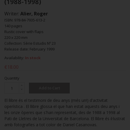
(1988-1998)
Writer:
Alier, Roger
ISBN: 978-84-7935-613-2
140 pages
Rustic cover with flaps
220 x 220 mm
Collection: Sèrie Estudis Nº 23
Release date: February 1999
Availability:
In stock
€18.00
Quantity
Add to Cart
El llibre és el testimoni de deu anys (més un!) d'activitat
operística . El llibre glossa el que han estat aquests deu anys i
les onze òperes que s'han representat, des de 1988 a 1998 al
Pati de Lletres de la Universitat de Barcelona. El llibre és il·lustrat
amb fotografies a tot color de Daniel Casanovas.