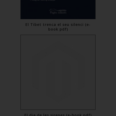
El Tibet trenca el seu silenci (e-
book pdf)
€10.24
Add to Cart
El dia de les sirenes (e-book pdf)