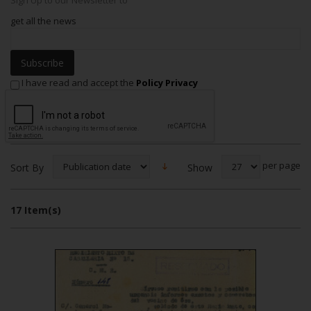
get all the news
Subscribe
I have read and accept the
Policy Privacy
per page
Show
Sort By
17 Item(s)