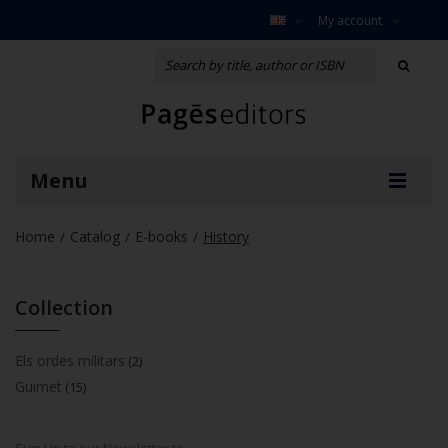
My account
Menu
Home
Catalog
E-books
History
/
/
/
Collection
Els ordes militars
(2)
Guimet
(15)
Sign Up to our Newsletter to