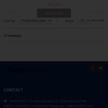
€12.29
Add to Cart
per page
Show
Sort By
17 Item(s)
CONTACT
MAIN OFFICE : c/ Sant Salvador, 8 - 25005 Lleida SPAIN
BARCELONA OFFICE: Rambla de Catalunya - 08007 BARCELONA