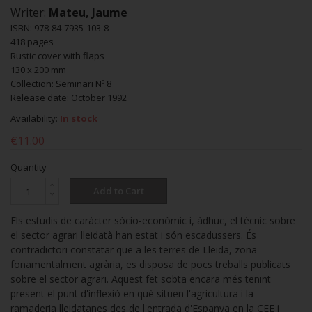
Writer:
Mateu, Jaume
ISBN: 978-84-7935-103-8
418 pages
Rustic cover with flaps
130 x 200 mm
Collection: Seminari Nº 8
Release date: October 1992
Availability:
In stock
€11.00
Quantity
Add to Cart
Els estudis de caràcter sòcio-econòmic i, àdhuc, el tècnic sobre
el sector agrari lleidatà han estat i són escadussers. És
contradictori constatar que a les terres de Lleida, zona
fonamentalment agrària, es disposa de pocs treballs publicats
sobre el sector agrari. Aquest fet sobta encara més tenint
present el punt d'inflexió en què situen l'agricultura i la
ramaderia lleidatanes des de l'entrada d'Espanya en la CEE i