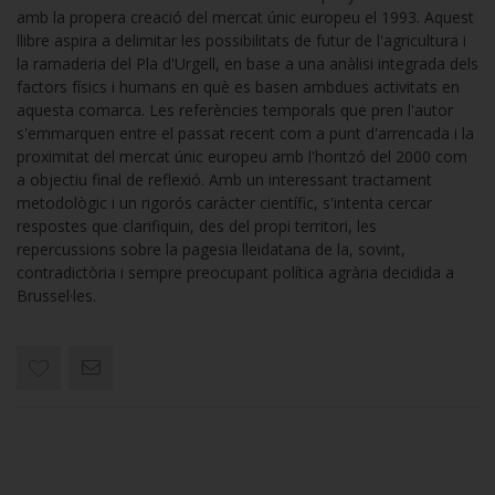
amb la propera creació del mercat únic europeu el 1993. Aquest
llibre aspira a delimitar les possibilitats de futur de l'agricultura i
la ramaderia del Pla d'Urgell, en base a una anàlisi integrada dels
factors físics i humans en què es basen ambdues activitats en
aquesta comarca. Les referències temporals que pren l'autor
s'emmarquen entre el passat recent com a punt d'arrencada i la
proximitat del mercat únic europeu amb l'horitzó del 2000 com
a objectiu final de reflexió. Amb un interessant tractament
metodològic i un rigorós caràcter científic, s'intenta cercar
respostes que clarifiquin, des del propi territori, les
repercussions sobre la pagesia lleidatana de la, sovint,
contradictòria i sempre preocupant política agrària decidida a
Brussel·les.