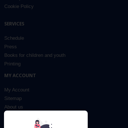
Cookie Policy
SERVICES
Schedule
Press
Books for children and youth
Printing
MY ACCOUNT
My Account
Sitemap
About us
Advanced Search
Contact Us