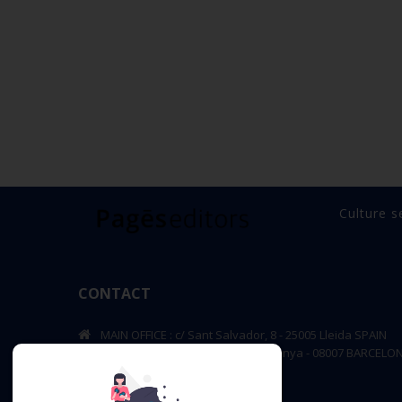
Culture s
CONTACT
MAIN OFFICE : c/ Sant Salvador, 8 - 25005 Lleida SPAIN
BARCELONA OFFICE: Rambla de Catalunya - 08007 BARCELO
editorial@pageseditors.cat