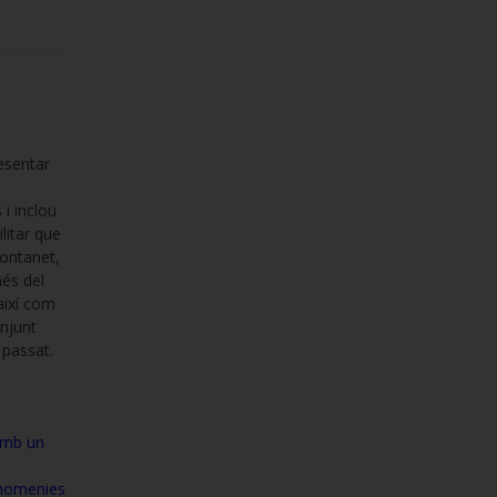
resentar
i inclou
ilitar que
Fontanet,
més del
així com
njunt
 passat.
 amb un
ohomenies