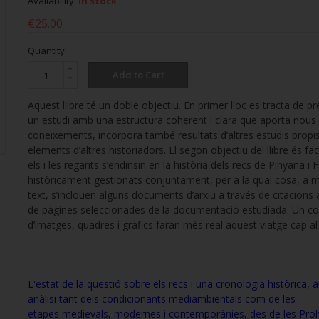
Availability:
In stock
€25.00
Quantity
Add to Cart
Aquest llibre té un doble objectiu. En primer lloc es tracta de p
un estudi amb una estructura coherent i clara que aporta nous
coneixements, incorpora també resultats d’altres estudis propis 
elements d’altres historiadors. El segon objectiu del llibre és fac
els i les regants s’endinsin en la història dels recs de Pinyana i 
històricament gestionats conjuntament, per a la qual cosa, a 
text, s’inclouen alguns documents d’arxiu a través de citacions 
de pàgines seleccionades de la documentació estudiada. Un co
d’imatges, quadres i gràfics faran més real aquest viatge cap al
L'estat de la qüestió sobre els recs i una cronologia històrica,
anàlisi tant dels condicionants mediambientals com de les
etapes medievals, modernes i contemporànies, des de les Pr