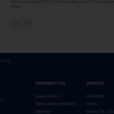
Història de Lleida
(2004), o
Història agrària dels Països Catal
(2006).
ervice
INFORMATION
SERVICES
Legal Advice
Schedule
NA
Terms and conditions
Press
Sitemap
Books for chil