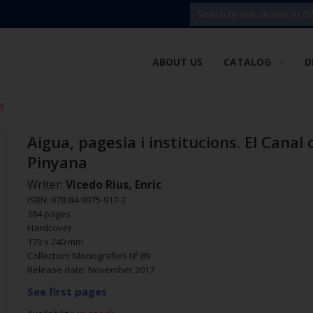
ABOUT US
CATALOG
D
a
Aigua, pagesia i institucions. El Canal 
Pinyana
Writer:
Vicedo Rius, Enric
ISBN: 978-84-9975-917-3
384 pages
Hardcover
170 x 240 mm
Collection: Monografies Nº 89
Release date: November 2017
See first pages