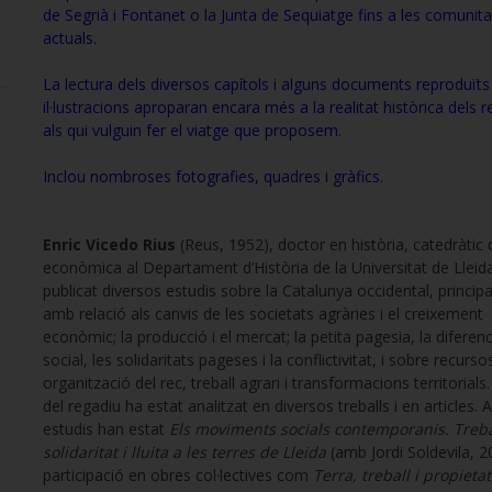
de Segrià i Fontanet o la Junta de Sequiatge fins a les comunita
actuals.
La lectura dels diversos capítols i alguns documents reproduït
il·lustracions aproparan encara més a la realitat històrica dels r
als qui vulguin fer el viatge que proposem
.
Inclou nombroses fotografies, quadres i gràfics
.
Enric Vicedo Rius
(Reus, 1952), doctor en història, catedràtic d
econòmica al Departament d’Història de la Universitat de Lleid
publicat diversos estudis sobre la Catalunya occidental, princip
amb relació als canvis de les societats agràries i el creixement
econòmic; la producció i el mercat; la petita pagesia, la diferen
social, les solidaritats pageses i la conflictivitat, i sobre recurso
organització del rec, treball agrari i transformacions territorials.
del regadiu ha estat analitzat en diversos treballs i en articles. A
estudis han estat
Els moviments socials contemporanis. Treba
solidaritat i lluita a les terres de Lleida
(amb Jordi Soldevila, 20
participació en obres col·lectives com
Terra, treball i propietat