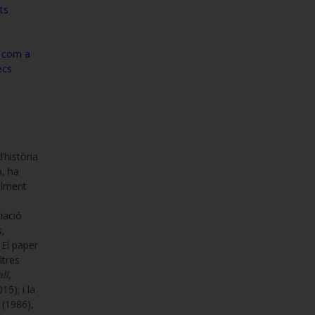
ts
s com a
ecs
’història
a, ha
alment
ciació
s,
 El paper
ltres
ll,
15); i la
(1986),