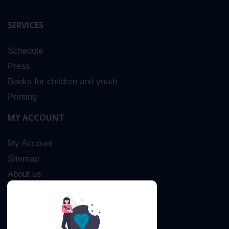
SERVICES
Schedule
Press
Books for children and youth
Printing
MY ACCOUNT
My Account
Sitemap
About us
Advanced Search
Contact Us