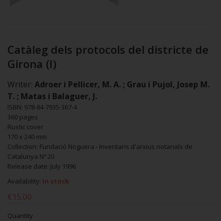
Catàleg dels protocols del districte de
Girona (I)
Writer:
Adroer i Pellicer, M. A. ; Grau i Pujol, Josep M.
T. ; Matas i Balaguer, J.
ISBN: 978-84-7935-367-4
360 pages
Rustic cover
170 x 240 mm
Collection: Fundació Noguera - Inventaris d'arxius notarials de
Catalunya Nº 20
Release date: July 1996
Availability:
In stock
€15.00
Quantity