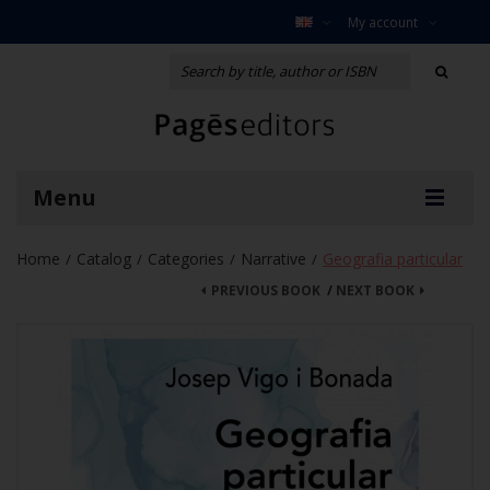
My account
Menu
Home
Catalog
Categories
Narrative
Geografia particular
/
/
/
/
PREVIOUS BOOK
/
NEXT BOOK