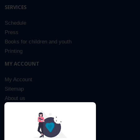
SERVICES
Schedule
Press
Books for children and youth
Printing
MY ACCOUNT
My Account
Sitemap
About us
Advanced Search
Contact Us