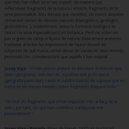
que més han influït en el seu esperit, de manera que
reflecteixen fragments de la natura i ensems fragments de la
seva personalitat. Més literaris que científics, els textos aborden
certament temes de ciències naturals (topogràfics, geològics,
geobotànics...), evidentment, atesa la formació biològica de
l’autor i la seva especialització en botànica. Però no volen ser
pas ni guies de camp ni lliçons de natura. Bàsicament pretenen
traslladar al lector les impressions de l’autor davant els
subjectes de què tracta, sense deixar de banda els seus records
personals i les consideracions que aquells li han inspirat.
Josep Vigo
: "el meu primer pretext és descriure el món en què
vivim (geografia), més ben dit, aquell en què jo he viscut
(geografia particular). I amb el subtítol hauràs de suposar que es
tracta de les meves mirades sobre fragments d’aquest món."
"He triat els fragments que m’han impactat més al llarg de la
vida i, per tant, els que han contribuït a afaiçonar-me
personalment."
Josep Vigo i Bonada
(Ribes de Freser, 1937) és doctor en