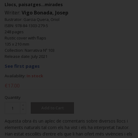
Llocs, paisatges...mirades
Writer:
Vigo Bonada, Josep
Ilustrator: Garcia Quera, Oriol
ISBN: 978-84-1303-279-5
248 pages
Rustic cover with flaps
135 x 210 mm
Collection: Narrativa Nº 103
Release date: July 2021
See first pages
Availability:
In stock
€17.00
Quantity
Add to Cart
Aquesta obra és un aplec de comentaris sobre diversos llocs i
elements naturals tal com els ha vist i els ha interpretat l’autor.
Han estat escollits d’entre els que li han ofert més vivències i els