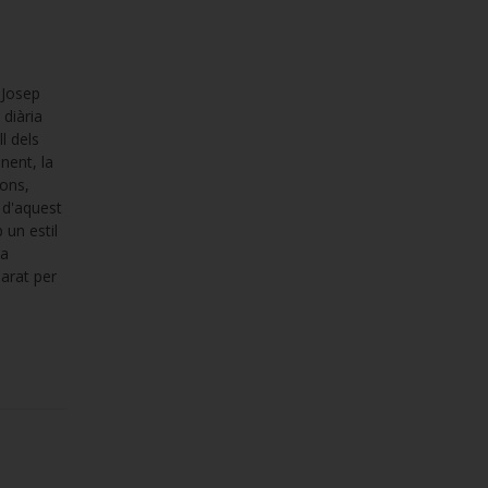
 Josep
 diària
l dels
nent, la
ions,
s d'aquest
 un estil
va
parat per