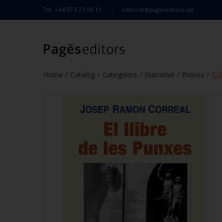
Tel. +34 973 23 66 11
editorial@pageseditors.cat
Home
Catalog
Categories
Narrative
Proses
El 
/
/
/
/
/