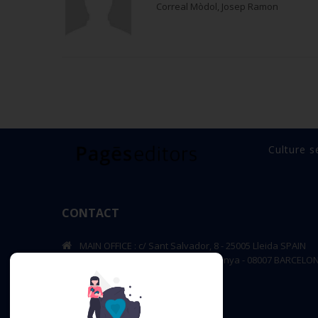
Correal Mòdol, Josep Ramon
Culture s
CONTACT
MAIN OFFICE : c/ Sant Salvador, 8 - 25005 Lleida SPAIN
BARCELONA OFFICE: Rambla de Catalunya - 08007 BARCELO
editorial@pageseditors.cat
Telephone: +34 973 23 66 11