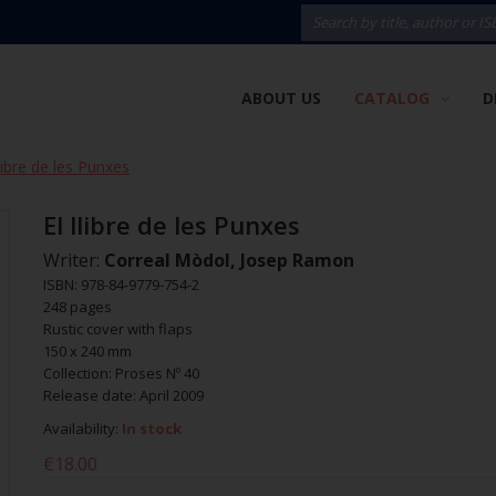
ABOUT US
CATALOG
D
llibre de les Punxes
El llibre de les Punxes
Writer:
Correal Mòdol, Josep Ramon
ISBN: 978-84-9779-754-2
248 pages
Rustic cover with flaps
150 x 240 mm
Collection: Proses Nº 40
Release date: April 2009
Availability:
In stock
€18.00