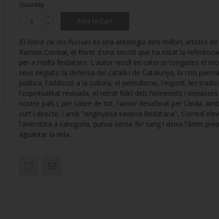
Quantity
Add to Cart
El llibre de les Punxes
és una antologia dels millors articles de
Ramon Correal, el floret d'una secció que ha estat la referència
per a molts lleidatans. L'autor recull en catorze tongades el mol
seus neguits: la defensa del català i de Catalunya, la crisi perma
política, l'addicció a la cultura, el periodisme, l'esport, les tradic
l'espiritualitat revisada, el retrat fidel dels homenots i donasse
nostre país i, per sobre de tot, l'amor desaforat per Lleida. Amb
curt i directe, i amb "enginyosa saviesa lleidatana", Correal ele
l'anècdota a categoria, punxa sense fer sang i deixa l'ànim pre
aguantar la vida.