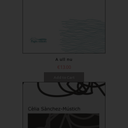
A ull nu
€13.00
Add to Cart