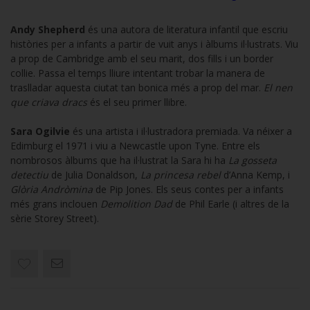
Andy Shepherd
és una autora de literatura infantil que escriu
històries per a infants a partir de vuit anys i àlbums il·lustrats. Viu
a prop de Cambridge amb el seu marit, dos fills i un border
collie. Passa el temps lliure intentant trobar la manera de
traslladar aquesta ciutat tan bonica més a prop del mar.
El nen
que criava dracs
és el seu primer llibre.
Sara Ogilvie
és una artista i il·lustradora premiada. Va néixer a
Edimburg el 1971 i viu a Newcastle upon Tyne. Entre els
nombrosos àlbums que ha il·lustrat la Sara hi ha
La gosseta
detectiu
de Julia Donaldson,
La princesa rebel
d’Anna Kemp, i
Glòria Andròmina
de Pip Jones. Els seus contes per a infants
més grans inclouen
Demolition Dad
de Phil Earle (i altres de la
sèrie Storey Street).