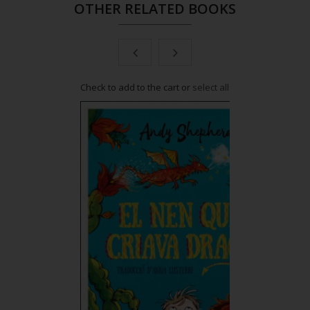
OTHER RELATED BOOKS
or
select all
Check to add to the cart or
select all