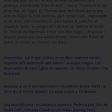
seva vida quan en surt un drac diminut! La planta és una
pitahaya, anomenada “fruita de drac”, i ara en Thomas té el seu
propi drac, en Fulgor. En Thomas aviat descobreix que la vida
amb en Fulgor és molt divertida, però també molt... imprevisible.
Sí, els dracs són meravellosos, però també et calen foc al
raspall de dents i et pengen els calçotets de l’antena de la tele.
En Thomas ha d’aprendre a tenir cura d’en Fulgor, i de pressa. I
després passa una cosa extraordinària: s’obren més fruites de
l’arbre. És oficial, en Thomas cria dracs...
Irressistible... tot el que voldries en un llibre: realisme tendre,
respecte pels sentiments dels infants i anarquia màgica. Les
il·lustracions de Sara Ogilvie et capturen. Un clàssic modern’ (The
Guardian).
Nominat al 2019 WATERSTONES CHILDREN’S BOOK PRIZE i al
2019 BLUE PETER AWARD. Ha estat traduït a 13 idiomes.
Una divertidíssima i escandalosa aventura. Perfecta pels fans de
Roald Dahl i Cressida Cowell (South Wales Evening Post).