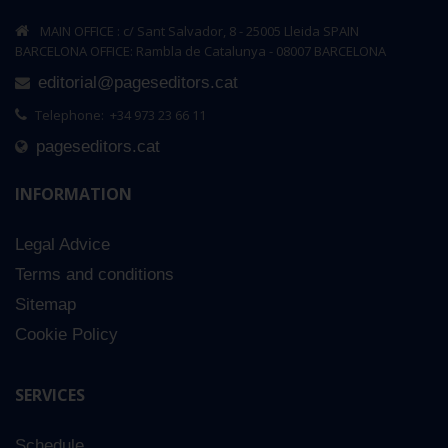
MAIN OFFICE : c/ Sant Salvador, 8 - 25005 Lleida SPAIN
BARCELONA OFFICE: Rambla de Catalunya - 08007 BARCELONA
editorial@pageseditors.cat
Telephone: +34 973 23 66 11
pageseditors.cat
INFORMATION
nen que criava
Legal Advice
pdf)
0
Terms and conditions
Sitemap
Cookie Policy
SERVICES
Schedule