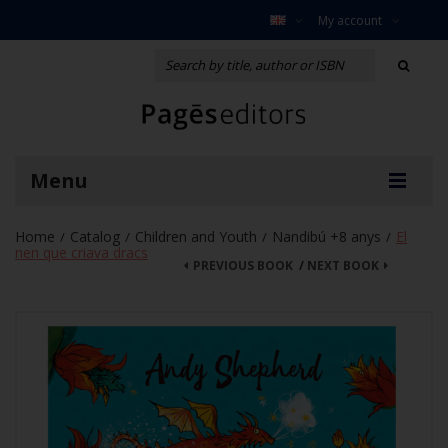
My account
Menu
Home
Catalog
Children and Youth
Nandibú +8 anys
El
/
/
/
/
nen que criava dracs
PREVIOUS BOOK
/
NEXT BOOK