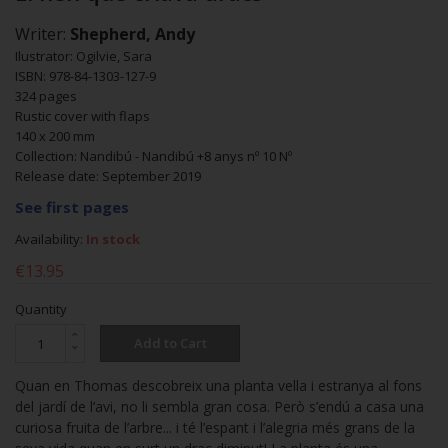
Writer:
Shepherd, Andy
Ilustrator: Ogilvie, Sara
ISBN: 978-84-1303-127-9
324 pages
Rustic cover with flaps
140 x 200 mm
Collection: Nandibú - Nandibú +8 anys nº 10 Nº
Release date: September 2019
See first pages
Availability:
In stock
€13.95
Quantity
Add to Cart
Quan en Thomas descobreix una planta vella i estranya al fons
del jardí de l’avi, no li sembla gran cosa. Però s’endú a casa una
curiosa fruita de l’arbre... i té l’espant i l’alegria més grans de la