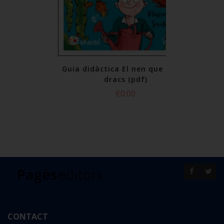
nen que criava
Guia didàctica El nen que criava
pdf)
dracs (pdf)
0
€0.00
or
select all
CONTACT