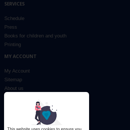
SERVICES
Schedule
Press
Books for children and youth
Printing
MY ACCOUNT
My Account
Sitemap
About us
Advanced Search
Contact Us
This website uses cookies to ensure you