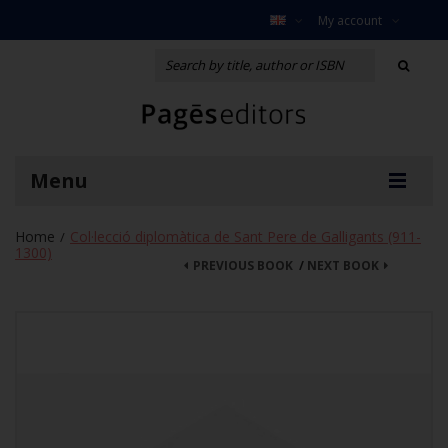
My account
Menu
Home
Col·lecció diplomàtica de Sant Pere de Galligants (911-
/
1300)
PREVIOUS BOOK
/
NEXT BOOK