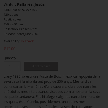
Writer:
Pallarés, Jesús
ISBN: 978-84-9779-530-2
120 pages
Rustic cover
150 x 240 mm
Collection: Proses Nº 21
Release date: June 2007
Availability:
In stock
€12.00
Quantity
Add to Cart
L'any 1990 va escriure Fusta de Boix, hi explica l'epopeia de la
seva casa i família durant prop de 250 anys. Més tard va
continuar amb Memòries d'uns cabalers, obra que narra les
anècdotes més interessants, viscudes com a hostaler, la seva
ocupació tardanera. Ens hi afegeix algunes narracions, una de
les quals, és el Canelo, possiblement una de les més
representatives ja que s'hi fa palesa la sensibilitat d'aquest