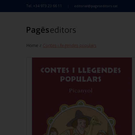
Tel. +34 973 23 66 11
editorial@pageseditors.cat
Home
Contes i llegendes populars
/