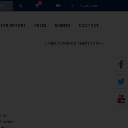
0
My account
ISTRIBUTORS
PRESS
EVENTS
CONTACT
PREVIOUS BOOK
/
NEXT BOOK
 han
laborador
, ens