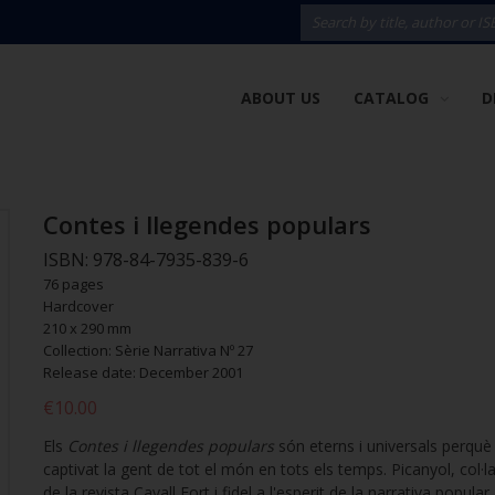
ABOUT US
CATALOG
D
Contes i llegendes populars
ISBN: 978-84-7935-839-6
76 pages
Hardcover
210 x 290 mm
Collection: Sèrie Narrativa Nº 27
Release date: December 2001
€10.00
Els
Contes i llegendes populars
són eterns i universals perquè
captivat la gent de tot el món en tots els temps. Picanyol, col·
de la revista Cavall Fort i fidel a l'esperit de la narrativa popular