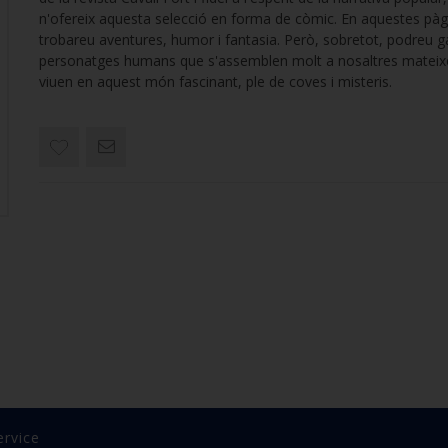
n'ofereix aquesta selecció en forma de còmic. En aquestes pàg
trobareu aventures, humor i fantasia. Però, sobretot, podreu g
personatges humans que s'assemblen molt a nosaltres mateixo
viuen en aquest món fascinant, ple de coves i misteris.
ervice