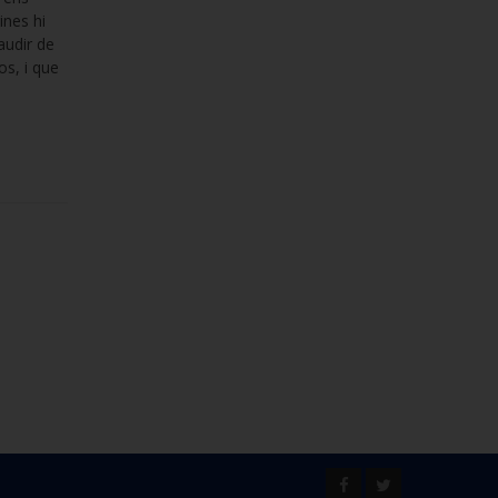
ines hi
audir de
s, i que