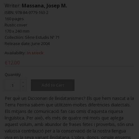
Writer:
Massana, Josep M.
ISBN: 978-84-9779-163-2
160 pages
Rustic cover
170 x 240 mm
Collection: Sèrie Estudis Nº 71
Release date: June 2004
Availability:
In stock
€12.00
Quantity
Add to Cart
Per què un Diccionari de lleidatanismes? Els que hem nascut a la
Terra Ferma sabem que utilitzem moltes diferències dialectals.
Els mitjans de comunicació fan cas omís d'aquesta riquesa
lingüística. Per això, els més de quatre mil mots que aplega
aquest volum, amb abundor de frases fetes i proverbis, són una
valuosa contribució per a la conservació de la nostra llengua
viva en la seva variant lleidatana. L'obra, doncs, omple ensems