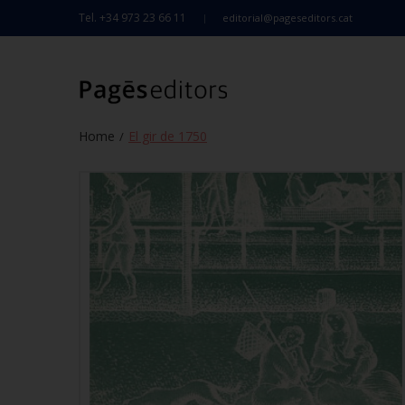
Tel. +34 973 23 66 11
editorial@pageseditors.cat
Home
El gir de 1750
/