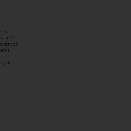
etén
 van fer
periències
 forma
mografia