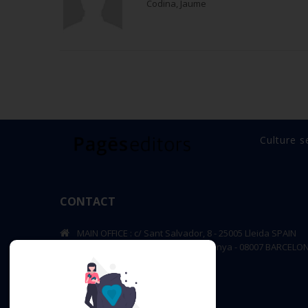
Codina, Jaume
Culture s
CONTACT
MAIN OFFICE : c/ Sant Salvador, 8 - 25005 Lleida SPAIN
BARCELONA OFFICE: Rambla de Catalunya - 08007 BARCELO
editorial@pageseditors.cat
Telephone: +34 973 23 66 11