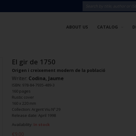
ABOUT US
CATALOG
D
El gir de 1750
Origen i creixement modern de la població
Writer:
Codina, Jaume
ISBN: 978-84-7935-489-3
160 pages
Rustic cover
160 x 220 mm
Collection: Argent Viu Nº 29
Release date: April 1998
Availability:
In stock
€9.00