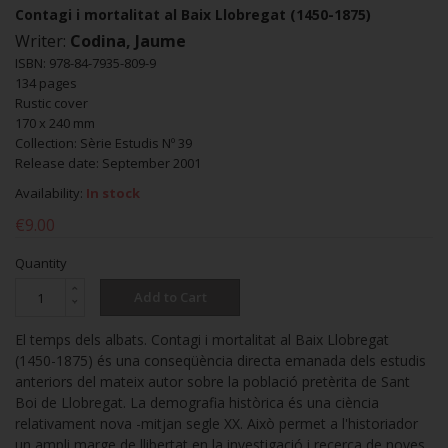
Contagi i mortalitat al Baix Llobregat (1450-1875)
Writer:
Codina, Jaume
ISBN: 978-84-7935-809-9
134 pages
Rustic cover
170 x 240 mm
Collection: Sèrie Estudis Nº 39
Release date: September 2001
Availability:
In stock
€9.00
Quantity
Add to Cart
El temps dels albats. Contagi i mortalitat al Baix Llobregat
(1450-1875) és una conseqüència directa emanada dels estudis
anteriors del mateix autor sobre la població pretèrita de Sant
Boi de Llobregat. La demografia històrica és una ciència
relativament nova -mitjan segle XX. Això permet a l'historiador
un ampli marge de llibertat en la investigació i recerca de noves