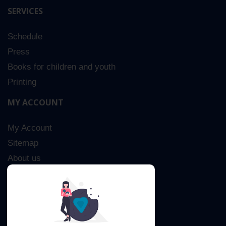
SERVICES
Schedule
Press
Books for children and youth
Printing
MY ACCOUNT
My Account
Sitemap
About us
Advanced Search
Contact Us