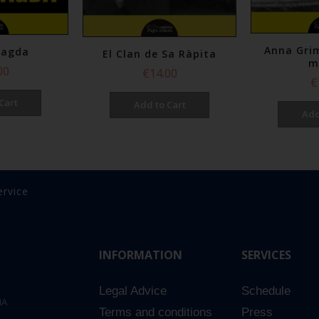
Anna Gri
ragda
El Clan de Sa Ràpita
m
00
€14.00
€
Cart
Add to Cart
Add
ervice
INFORMATION
SERVICES
Legal Advice
Schedule
NA
Terms and conditions
Press