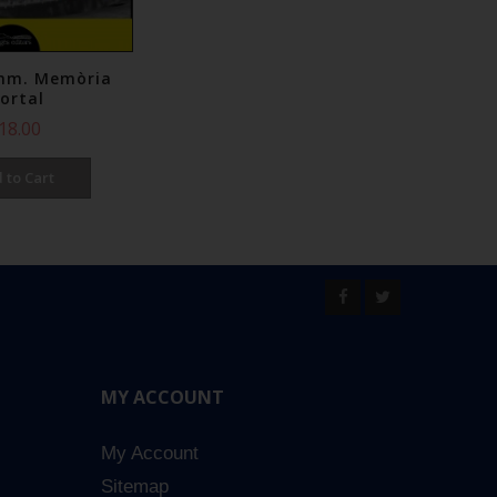
mm. Memòria
Ulls maragda
El Cl
ortal
€20.00
18.00
Add to Cart
 to Cart
MY ACCOUNT
My Account
Sitemap