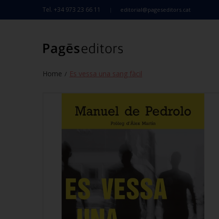
Tel. +34 973 23 66 11
editorial@pageseditors.cat
Home
Es vessa una sang fàcil
/