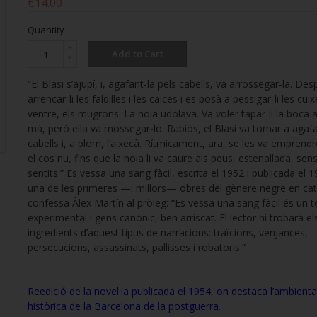
€14.00
Quantity
Add to Cart
“El Blasi s’ajupí, i, agafant-la pels cabells, va arrossegar-la. Des
arrencar-li les faldilles i les calces i es posà a pessigar-li les cuix
ventre, els mugrons. La noia udolava. Va voler tapar-li la boca
mà, però ella va mossegar-lo. Rabiós, el Blasi va tornar a agafa
cabells i, a plom, l’aixecà. Rítmicament, ara, se les va emprend
el cos nu, fins que la noia li va caure als peus, estenallada, sen
sentits.” Es vessa una sang fàcil, escrita el 1952 i publicada el 
una de les primeres —i millors— obres del gènere negre en ca
confessa Àlex Martín al pròleg: “Es vessa una sang fàcil és un t
experimental i gens canònic, ben arriscat. El lector hi trobarà el
ingredients d’aquest tipus de narracions: traïcions, venjances,
persecucions, assassinats, pallisses i robatoris.”
Reedició de la novel·la publicada el 1954, on destaca l’ambienta
històrica de la Barcelona de la postguerra.