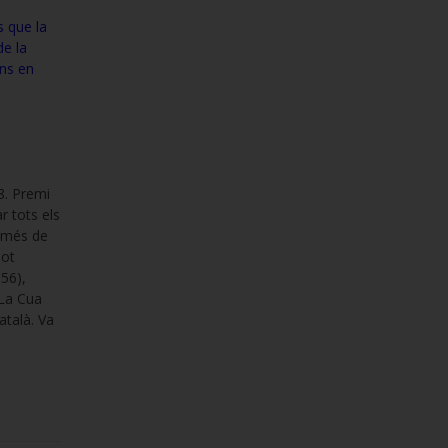
s que la
de la
ons en
8. Premi
r tots els
r més de
not
956),
 “La Cua
atalà. Va