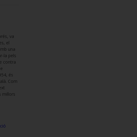
prés, va
es, el
 amb una
r-la pels
re contra
se
1954, és
talà. Com
ext
s millors
ció