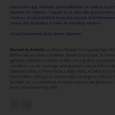
Una novel·la àgil, trepidant, sense indicadors de capítols ni part
divideixin on s’alterna —i aquest és un altre dels grans encerts 
novel·la— la narració lineal en tercera persona amb intervenci
cursiva dels atracadors a través de monòlegs interiors.
Un text fonamental de les lletres catalanes.
Manuel de Pedrolo
va néixer a l’Aranyó (La Segarra) l’any 191
d’Honor de les Lletres Catalanes. Durant la seva vida, va conrea
gèneres, sobretot la novel·la. Prolífic com cap altre, va publica
cent llibres i va ser reconegut amb guardons com el Premi Joa
Martorell (1954), el Premi Víctor Català (1956), el Lletra d’Or (1
entre d’altres. Atret per la novel·la negra, va dirigir la col·lecció
de Palla” i es va convertir en el màxim impulsor del gènere en c
morir a Barcelona l’any 1990.