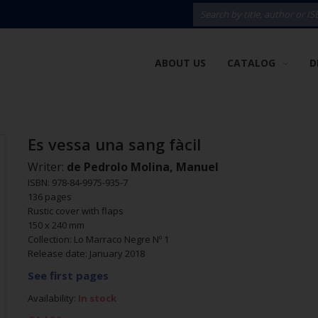
ABOUT US
CATALOG
D
Es vessa una sang fàcil
Writer:
de Pedrolo Molina, Manuel
ISBN: 978-84-9975-935-7
136 pages
Rustic cover with flaps
150 x 240 mm
Collection: Lo Marraco Negre Nº 1
Release date: January 2018
See first pages
Availability:
In stock