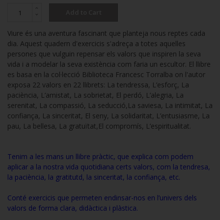
Add to Cart
Viure és una aventura fascinant que planteja nous reptes cada
dia. Aquest quadern d'exercicis s'adreça a totes aquelles
persones que vulguin repensar els valors que inspiren la seva
vida i a modelar la seva existència com faria un escultor. El llibre
es basa en la col·lecció Biblioteca Francesc Torralba on l'autor
exposa 22 valors en 22 llibrets: La tendressa, L’esforç, La
paciència, L’amistat, La sobrietat, El perdó, L’alegria, La
serenitat, La compassió, La seducció,La saviesa, La intimitat, La
confiança, La sinceritat, El seny, La solidaritat, L’entusiasme, La
pau, La bellesa, La gratuïtat,El compromís, L’espiritualitat.
Tenim a les mans un llibre pràctic, que explica com podem
aplicar a la nostra vida quotidiana certs valors, com la tendresa,
la paciència, la gratitutd, la sinceritat, la confiança, etc.
Conté exercicis que permeten endinsar-nos en l’univers dels
valors de forma clara, didàctica i plàstica.