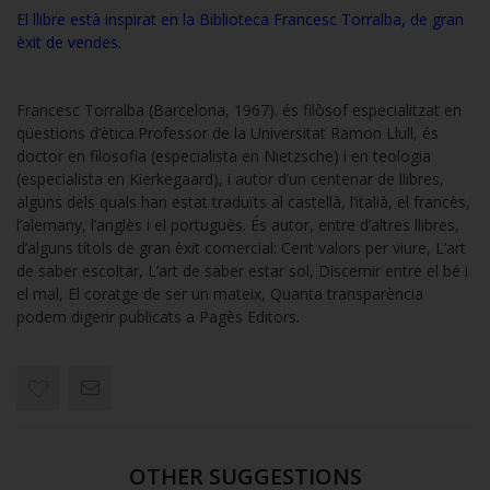
El llibre està inspirat en la Biblioteca Francesc Torralba, de gran
èxit de vendes.
Francesc Torralba (Barcelona, 1967). és filòsof especialitzat en
qüestions d’ètica.Professor de la Universitat Ramon Llull, és
doctor en filosofia (especialista en Nietzsche) i en teologia
(especialista en Kierkegaard), i autor d’un centenar de llibres,
alguns dels quals han estat traduïts al castellà, l’italià, el francès,
l’alemany, l’anglès i el portuguès. És autor, entre d’altres llibres,
d’alguns títols de gran èxit comercial: Cent valors per viure, L’art
de saber escoltar, L’art de saber estar sol, Discernir entre el bé i
el mal, El coratge de ser un mateix, Quanta transparència
podem digerir publicats a Pagès Editors.
OTHER SUGGESTIONS