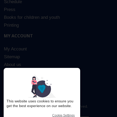
Schedule
Press
Books for children and youth
Printing
MY ACCOUNT
My Account
Sitemap
About us
Advanced Search
Contact Us
This website uses cookies to ensure you
get the best experience on our website.
Copyright © 2016. All rights reserved.
Cookie Settings