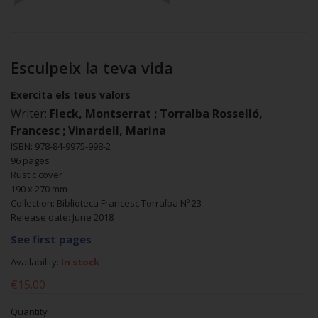
Esculpeix la teva vida
Exercita els teus valors
Writer:
Fleck, Montserrat ; Torralba Rosselló,
Francesc ; Vinardell, Marina
ISBN: 978-84-9975-998-2
96 pages
Rustic cover
190 x 270 mm
Collection: Biblioteca Francesc Torralba Nº 23
Release date: June 2018
See first pages
Availability:
In stock
€15.00
Quantity