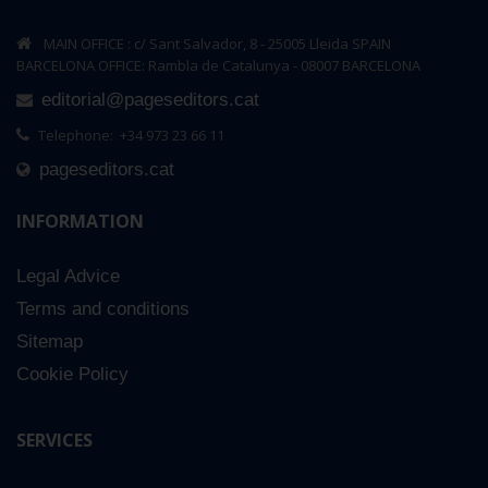
MAIN OFFICE : c/ Sant Salvador, 8 - 25005 Lleida SPAIN
BARCELONA OFFICE: Rambla de Catalunya - 08007 BARCELONA
editorial@pageseditors.cat
Telephone: +34 973 23 66 11
pageseditors.cat
INFORMATION
Legal Advice
Terms and conditions
Sitemap
La paciència
Cookie Policy
€8.00
SERVICES
Add to Cart