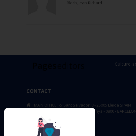
Bloch, Jean-Richard
Culture s
CONTACT
MAIN OFFICE : c/ Sant Salvador, 8 - 25005 Lleida SPAIN
BARCELONA OFFICE: Rambla de Catalunya - 08007 BARCELO
editorial@pageseditors.cat
Telephone: +34 973 23 66 11