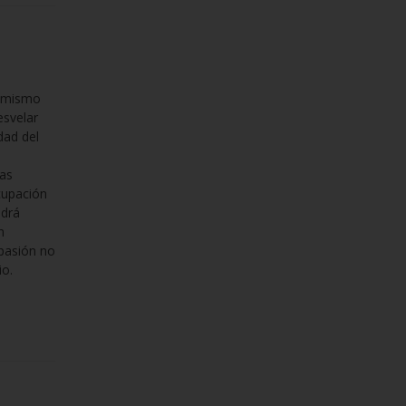
n mismo
esvelar
dad del
tas
cupación
odrá
n
 pasión no
io.