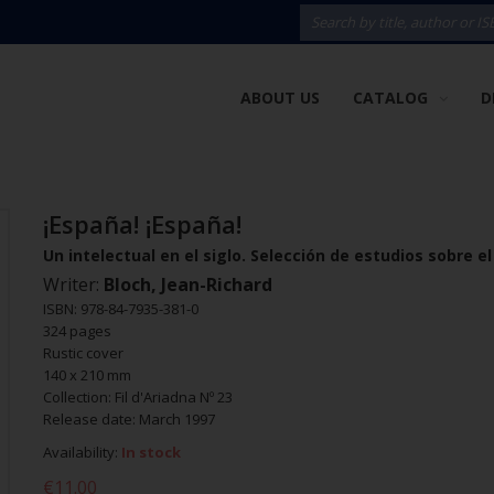
ABOUT US
CATALOG
D
¡España! ¡España!
Un intelectual en el siglo. Selección de estudios sobre el
Writer:
Bloch, Jean-Richard
ISBN: 978-84-7935-381-0
324 pages
Rustic cover
140 x 210 mm
Collection: Fil d'Ariadna Nº 23
Release date: March 1997
Availability:
In stock
€11.00