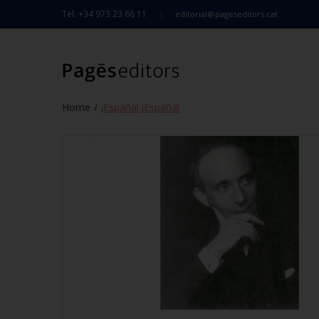
Tel. +34 973 23 66 11
editorial@pageseditors.cat
Home
¡España! ¡España!
/