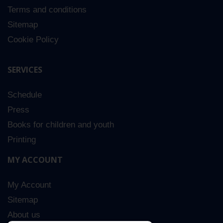
Terms and conditions
Sitemap
Cookie Policy
SERVICES
Schedule
Press
Books for children and youth
Printing
MY ACCOUNT
My Account
Sitemap
About us