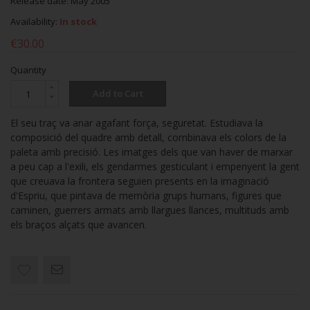
Release date: May 2005
Availability:
In stock
€30.00
Quantity
Add to Cart
El seu traç va anar agafant força, seguretat. Estudiava la
composició del quadre amb detall, combinava els colors de la
paleta amb precisió. Les imatges dels que van haver de marxar
a peu cap a l'exili, els gendarmes gesticulant i empenyent la gent
que creuava la frontera seguien presents en la imaginació
d'Espriu, que pintava de memòria grups humans, figures que
caminen, guerrers armats amb llargues llances, multituds amb
els braços alçats que avancen.