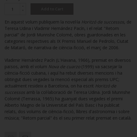
Add to Cart
En aquest volum publiquem la novel·la
Horitzó de successos
, de
Teresa Udina i Vladimir Hernández Pacín, i el relat "Retorn
parcial" de Jordi Munnshe Colomé, obres guardonades en les
categories respectives als IX Premis Manuel de Pedrolo, Ciutat
de Mataró, de narrativa de ciència-ficció, el març de 2006.
Vladimir Hernández Pacín (L'Havana, 1966), premiat en diversos
països, amb el volum
Nova de cuarzo
(1999) va sacsejar la
ciència-ficció cubana, i aquí ha rebut diverses mencions i ha
obtingut dues vegades la menció especial als premis UPC;
actualment resideix a Barcelona, on ha escrit
Horitzó de
successos
amb la col·laboració de Teresa Udina. Jordi Munnshe
Colomé (Terrassa, 1965) ha guanyat dues vegades el premi
Alberto Magno de la Universitat del País Basc i ha publicat
relats, dos volums de ciència-ficció, llibres d'astronomia i sobre
música; "Retorn parcial" és el seu primer relat premiat en català.