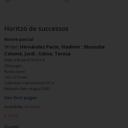
Horitzó de successos
Retorn parcial
Writer:
Hernández Pacín, Vladimir ; Munnshe
Colomé, Jordi ; Udina, Teresa
ISBN: 978-84-9779-557-9
250 pages
Rustic cover
135 x 210 mm
Collection: Ciència-ficció Nº 21
Release date: August 2007
See first pages
Availability:
In stock
€14.00
Quantity