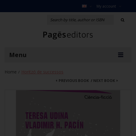
My account
Menu
Home
Horitzó de successos
/
PREVIOUS BOOK
/
NEXT BOOK