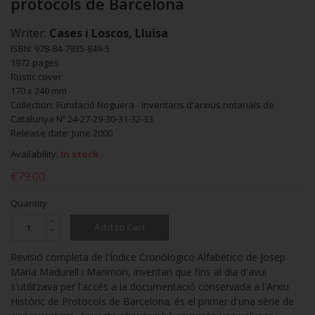
protocols de Barcelona
Writer:
Cases i Loscos, Lluïsa
ISBN: 978-84-7935-849-5
1972 pages
Rustic cover
170 x 240 mm
Collection: Fundació Noguera - Inventaris d'arxius notarials de
Catalunya Nº 24-27-29-30-31-32-33
Release date: June 2000
Availability:
In stock
€79.00
Quantity
Add to Cart
Revisió completa de l'Índice Cronólogico Alfabético de Josep
Maria Madurell i Marimon, inventari que fins al dia d'avui
s'utilitzava per l'accés a la documentació conservada a l'Arxiu
Històric de Protocols de Barcelona; és el primer d'una sèrie de