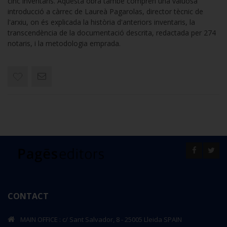
cinc inventaris. Aquesta obra també comprén una valuosa
introducció a càrrec de Laureà Pagarolas, director tècnic de
l'arxiu, on és explicada la història d'anteriors inventaris, la
transcendència de la documentació descrita, redactada per 274
notaris, i la metodologia emprada.
CONTACT
MAIN OFFICE : c/ Sant Salvador, 8 - 25005 Lleida SPAIN