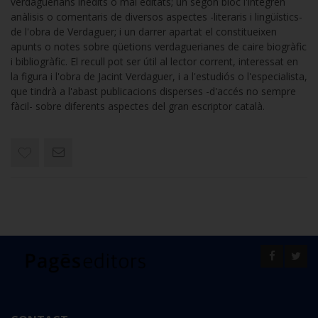
verdaguerians inèdits o mal editats; un segon bloc l'integren
anàlisis o comentaris de diversos aspectes -literaris i lingüístics-
de l'obra de Verdaguer; i un darrer apartat el constitueixen
apunts o notes sobre qüetions verdaguerianes de caire biogràfic
i bibliogràfic. El recull pot ser útil al lector corrent, interessat en
la figura i l'obra de Jacint Verdaguer, i a l'estudiós o l'especialista,
que tindrà a l'abast publicacions disperses -d'accés no sempre
fàcil- sobre diferents aspectes del gran escriptor català.