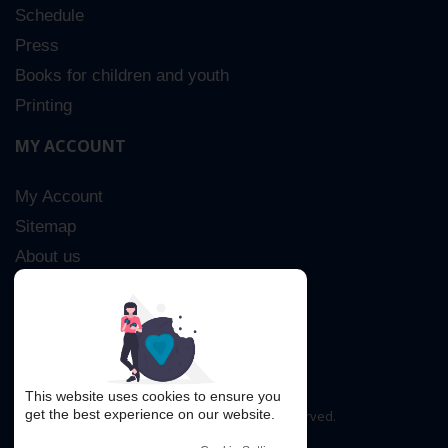
Schedule
Press
Books for children and youth
Printing
MY ACCOUNT
My Account
Sitemap
About us
Advanced Search
Contact Us
This website uses cookies to ensure you
get the best experience on our website.
Copyright © 2016. All rights reserved.