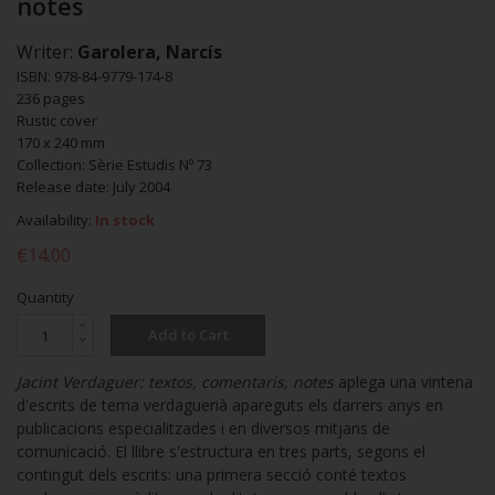
notes
Writer:
Garolera, Narcís
ISBN: 978-84-9779-174-8
236 pages
Rustic cover
170 x 240 mm
Collection: Sèrie Estudis Nº 73
Release date: July 2004
Availability:
In stock
€14.00
Quantity
Add to Cart
Jacint Verdaguer: textos, comentaris, notes
aplega una vintena
d'escrits de tema verdaguerià apareguts els darrers anys en
publicacions especialitzades i en diversos mitjans de
comunicació. El llibre s'estructura en tres parts, segons el
contingut dels escrits: una primera secció conté textos