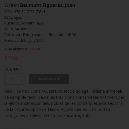
Writer:
Bellmunt Figueras, Joan
ISBN: 978-84-7935-705-4
256 pages
Rustic cover with flaps
170 x 240 mm
Collection: Fets, costums i llegendes Nº 30
Release date: July 2000
Availability:
In stock
€17.00
Quantity
Add to Cart
Recull de tradicions Aquesta col·lecció aplega i ordena el treball
de camp de recollida de les tradicions conservades oralment per
la gent de cadascun dels pobles de les comarques incloses dins
de la circumscripció de Lleida. Alguns dels volums porten
fotografies d'aplecs o costums encara vigents